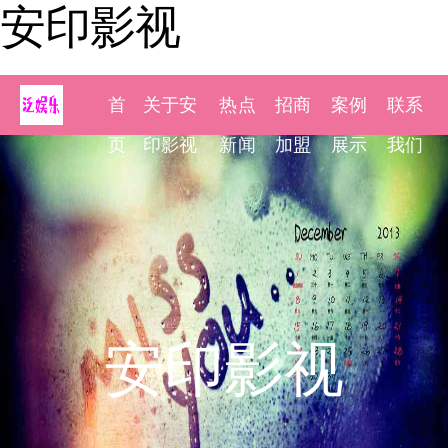
安印影视
首
关于安
热点
招商
案例
联系
页
印影视
新闻
加盟
展示
我们
安印影视