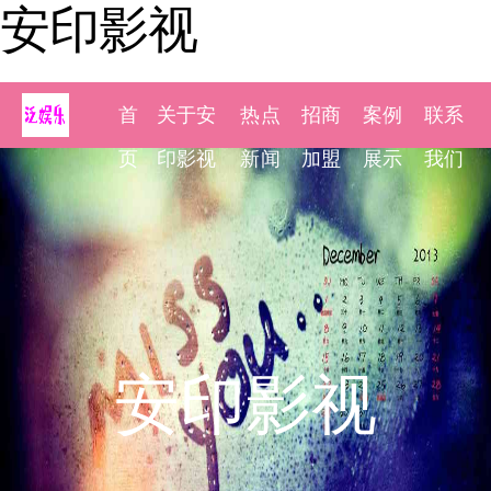
安印影视
首
关于安
热点
招商
案例
联系
页
印影视
新闻
加盟
展示
我们
安印影视