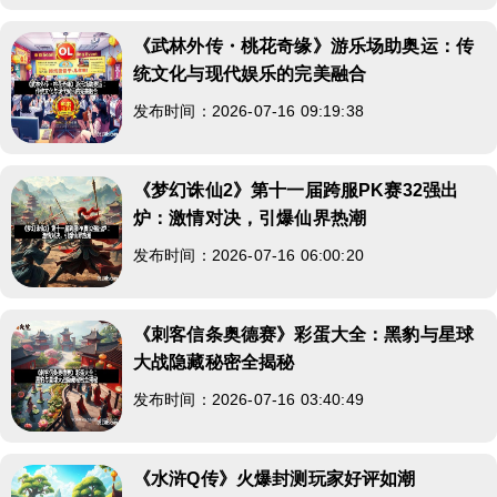
《武林外传・桃花奇缘》游乐场助奥运：传
统文化与现代娱乐的完美融合
发布时间：2026-07-16 09:19:38
《梦幻诛仙2》第十一届跨服PK赛32强出
炉：激情对决，引爆仙界热潮
发布时间：2026-07-16 06:00:20
《刺客信条奥德赛》彩蛋大全：黑豹与星球
大战隐藏秘密全揭秘
发布时间：2026-07-16 03:40:49
《水浒Q传》火爆封测玩家好评如潮